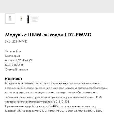
Модуль с ШИМ-выходом LD2-PWMD
SKU:
LD2-PWMD
Тип:моноблок
Цвет:серый
Артикул: LD2-PWMD
Бренд: INSYTE
Статус: В наличии
Назначение
Модуль предназначен для автоматизации жилых, офисных и промышленных
помещений. Основное применение в качестве модуля, управляющего балластами
люминисцентных и светодиодных ламп, частотными преобразователями,
термоэлектрическими приводами и другим оборудованием имеющим ШИМ-
управление или аналоговое управление 0-5, 0-10В.
Предназначен для работы в сети RS-485 с использованием протокола
Modbus/RTU на скоростях: 2400, 4800, 9600, 19200, 38400, 57600, 76800,