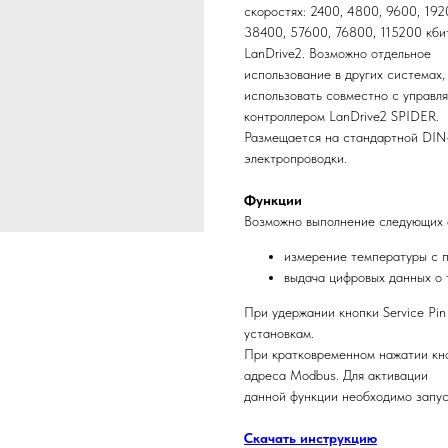
скоростях: 2400, 4800, 9600, 192
38400, 57600, 76800, 115200 кби
LanDrive2. Возможно отдельное
использование в других системах
использовать совместно с управ
контроллером LanDrive2 SPIDER.
Размещается на стандартной DIN-
электропроводки.
Функции
Возможно выполнение следующих 
измерение температуры с 
выдача цифровых данных о 
При удержании кнопки Service Pin
установкам.
При кратковременном нажатии кно
адреса Modbus. Для активации
данной функции необходимо запуст
Скачать инструкцию