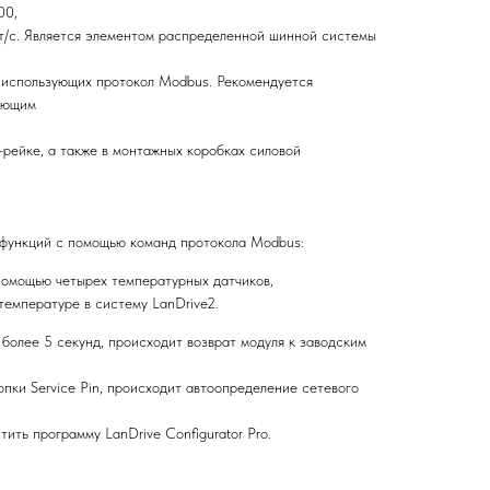
00,
т/c. Является элементом распределенной шинной системы
, использующих протокол Modbus. Рекомендуется
ляющим
рейке, а также в монтажных коробках силовой
функций с помощью команд протокола Modbus:
помощью четырех температурных датчиков,
температуре в систему LanDrive2.
 более 5 секунд, происходит возврат модуля к заводским
пки Service Pin, происходит автоопределение сетевого
ить программу LanDrive Configurator Pro.